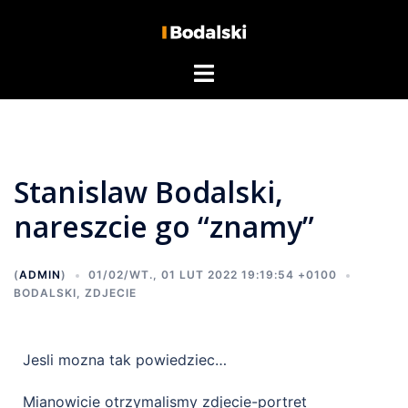
Stanislaw Bodalski,
nareszcie go “znamy”
(
ADMIN
)
01/02/WT., 01 LUT 2022 19:19:54 +0100
BODALSKI
,
ZDJECIE
Jesli mozna tak powiedziec…
Mianowicie otrzymalismy zdjecie-portret